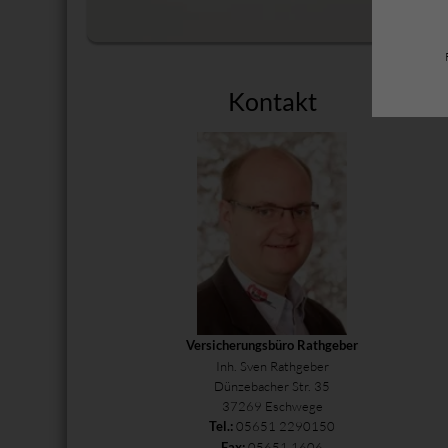
Kontakt
Versicherungsbüro Rathgeber
Inh. Sven Rathgeber
Dünzebacher Str. 35
37269 Eschwege
05651 2290150
Tel.:
05651 1606
Fax: