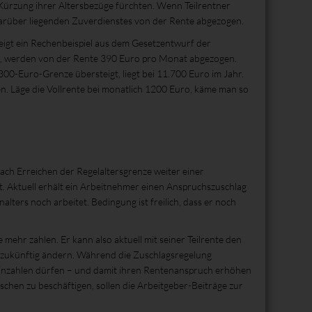
ürzung ihrer Altersbezüge fürchten. Wenn Teilrentner
darüber liegenden Zuverdienstes von der Rente abgezogen.
zeigt ein Rechenbeispiel aus dem Gesetzentwurf der
r, werden von der Rente 390 Euro pro Monat abgezogen.
00-Euro-Grenze übersteigt, liegt bei 11.700 Euro im Jahr.
. Läge die Vollrente bei monatlich 1200 Euro, käme man so
ach Erreichen der Regelaltersgrenze weiter einer
t. Aktuell erhält ein Arbeitnehmer einen Anspruchszuschlag
ters noch arbeitet. Bedingung ist freilich, dass er noch
mehr zahlen. Er kann also aktuell mit seiner Teilrente den
e“ zukünftig ändern. Während die Zuschlagsregelung
e einzahlen dürfen – und damit ihren Rentenanspruch erhöhen
chen zu beschäftigen, sollen die Arbeitgeber-Beiträge zur