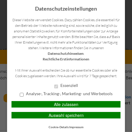
Datenschutzeinstellungen
Diese Website verwendet Cookies. Dazu zählen Cookies, die essentiell für
den Betrieb der Website notwendig sind, sowie solche, die lediglich zu
anonymen Statistikzwecken, für Komforteinstellungen oder zur Anzeige
personalisierter Inhalte genutzt werden. Bitte beachten Sie, dass auf Basis
Ihrer Einstellungen evtl. nicht mehr alle Funktionalitäten zur Verfügung
stehen. Weitere Informationen finden Sie in unseren
HMEN
LEISTUNGEN
VERSICHERUNGEN
FINANZIER
Datenschutzhinweisen
.
PERSÖNLICHE BERATUNG GEWÜNSCHT?
Rechtliche Erstinformationen
KONTAKT
Mit Ihrer Auswahl entscheiden Sie ob nur essentielle Cookies oder alle
ünsche eine persönliche Beratung
Ich verzichte auf eine persönl
Cookies zugelassen werden. Ihre Auswahl wird für 7 Tage gespeichert.
öchte Kontakt mit einem Berater
Beratung und möchte mit dem Bes
aufnehmen.
Seite fortfahren.
Essenziell
Analyse-, Tracking-, Marketing- und Werbetools
Ich habe die
Erstinformation
BERATEN LASSEN
gelesen und gespeichert
Alle zulassen
Auswahl speichern
FORTSETZEN
Cookie-Details
Impressum