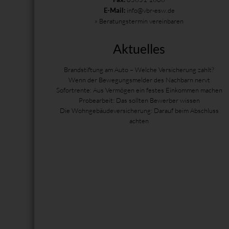
info@vbr-esw.de
E-Mail:
» Beratungstermin vereinbaren
Aktuelles
Brandstiftung am Auto – Welche Versicherung zahlt?
Wenn der Bewegungsmelder des Nachbarn nervt
Sofortrente: Aus Vermögen ein festes Einkommen machen
Probearbeit: Das sollten Bewerber wissen
Die Wohngebäudeversicherung: Darauf beim Abschluss
achten