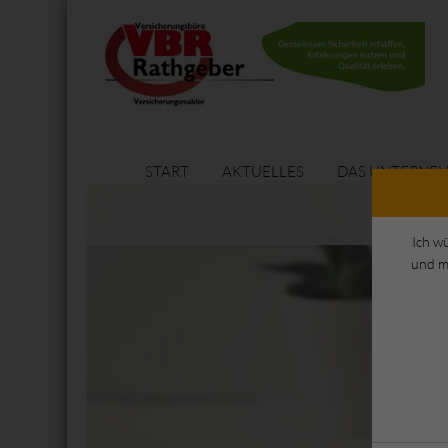
START
AKTUELLES
DAS UNTERNE
Ich w
und m