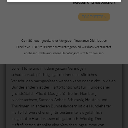
gelesen und gespeichert
Sie finanziell in voller Höhe verantwortlich. Eine passende
Hundehalter-Haftpflichtversicherung ist zum Glück günstig
zu haben.
FORTSETZEN
Mehr als 10 Millionen Hunde leben zurzeit in deutschen
Haushalten. Die allermeisten tun weder Postboten,
Spaziergängern noch spielenden Kindern etwas zuleide. Doch
Gemäß neuer gesetzlicher Vorgaben (Insurance Distribution
selbst der friedlichste Vierbeiner kann sich beispielsweise
Direktive - IDD) zu Fernabsatzverträgen sind wir dazu verpflichtet,
losreißen, auf die Straße laufen und einen schweren
an dieser Stelle auf unsere Beratungspflicht hinzuweisen.
Verkehrsunfall verursachen. In solchen Fällen kann es für Sie
als Hundebesitzer richtig teuer werden, denn Sie sind in
voller Höhe und mit dem ganzen Vermögen
schadenersatzpflichtig, egal ob Ihnen persönliches
Verschulden nachgewiesen werden kann oder nicht. In vielen
Bundesländern ist der Haftpflichtschutz für Hunde daher
grundsätzlich Pflicht. Das gilt für Berlin, Hamburg,
Niedersachsen, Sachsen-Anhalt, Schleswig-Holstein und
Thüringen. In anderen Bundesländern ist die Hundehalter-
Haftpflichtversicherung für bestimmte, als gefährlich
eingestufte Hunderassen obligatorisch. Wichtig: Der
Haftpflichtschutz sollte eine Versicherungssumme von